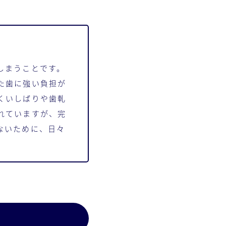
しまうことです。
た歯に強い負担が
くいしばりや歯軋
れていますが、完
ないために、日々
。