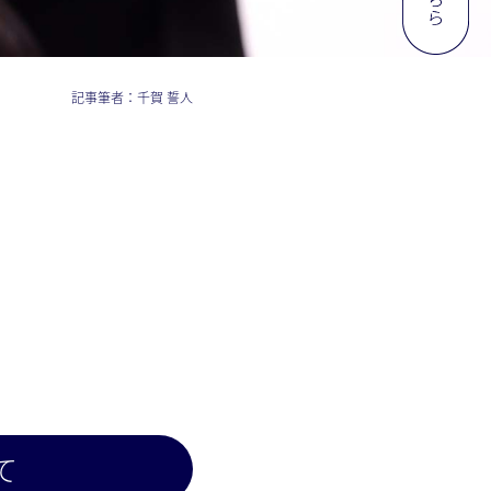
記事筆者：
千賀 誓人
て